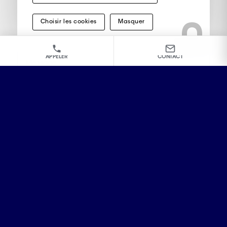
Choisir les cookies
Masquer
APPELER
CONTACT
J'accepte que les données de ce
formulaire soient utilisées pour répondre à
ma demande et je confirme avoir pris
connaissance de la
politique de
confidentialité
, notamment concernant les
communications électroniques.